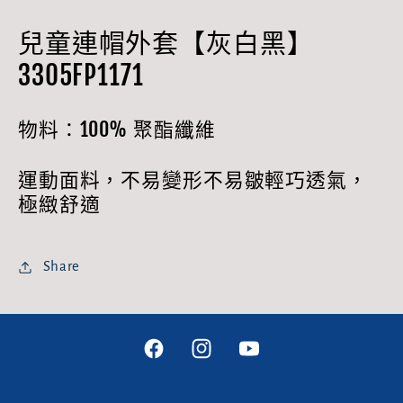
外
外
兒童連帽外套【灰白黑】
套
套
3305FP1171
【灰
【灰
白
白
物料：
100%
聚酯纖維
黑】
黑】
數
數
運動面料，不易變形不易皺輕巧透氣，
量
量
極緻舒適
減
增
少
加
Share
Facebook
Instagram
YouTube