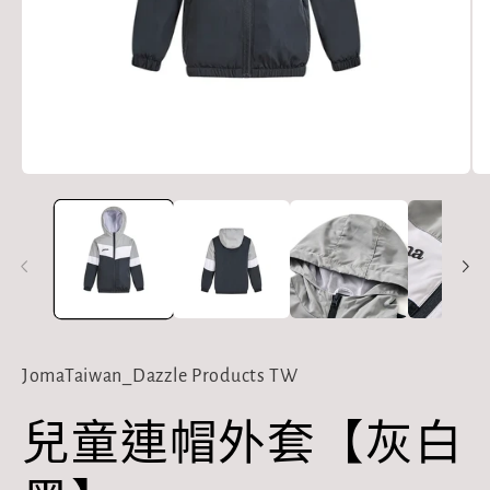
在
在
互
互
動
動
視
視
窗
窗
中
中
開
開
啟
啟
多
多
媒
媒
JomaTaiwan_Dazzle Products TW
體
體
檔
檔
兒童連帽外套【灰白
案
案
1
2