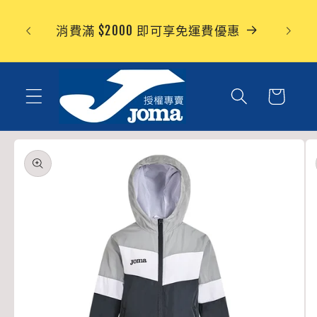
跳至內
容
消費滿 $2000 即可享免運費優惠
購
物
車
略過產
品資訊