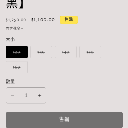
黑】
定
售
$1,100.00
售罄
$1,250.00
價
價
內含稅金。
大小
子
子
子
子
120
130
140
150
類
類
類
類
已
已
已
已
售
售
售
售
子
160
罄
罄
罄
罄
類
或
或
或
或
已
無
無
無
無
售
數量
法
法
法
法
罄
供
供
供
供
或
貨
貨
貨
貨
無
兒
兒
法
供
童
童
貨
連
連
售罄
帽
帽